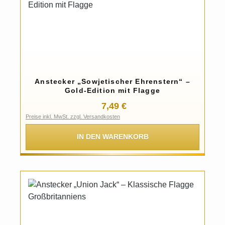
Anstecker „Sowjetischer Ehrenstern“ –
Gold-Edition mit Flagge
Regulärer Preis:
7,49 €
Preise inkl. MwSt. zzgl. Versandkosten
IN DEN WARENKORB