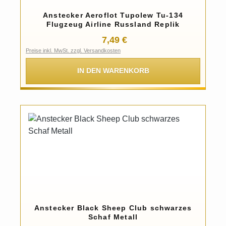
Anstecker Aeroflot Tupolew Tu-134
Flugzeug Airline Russland Replik
Regulärer Preis:
7,49 €
Preise inkl. MwSt. zzgl. Versandkosten
IN DEN WARENKORB
Anstecker Black Sheep Club schwarzes
Schaf Metall