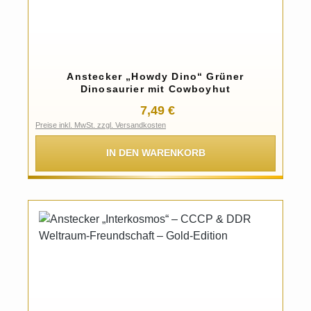
Anstecker „Howdy Dino“ Grüner
Dinosaurier mit Cowboyhut
Regulärer Preis:
7,49 €
Preise inkl. MwSt. zzgl. Versandkosten
IN DEN WARENKORB