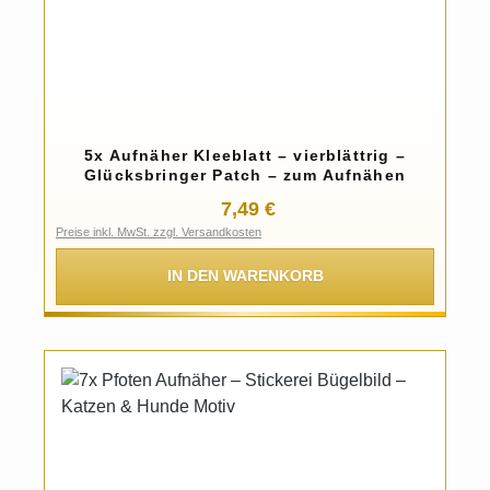
5x Aufnäher Kleeblatt – vierblättrig –
Glücksbringer Patch – zum Aufnähen
Regulärer Preis:
7,49 €
Preise inkl. MwSt. zzgl. Versandkosten
IN DEN WARENKORB