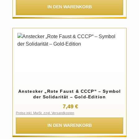
IN DEN WARENKORB
Anstecker „Rote Faust & CCCP“ – Symbol
der Solidarität – Gold-Edition
Regulärer Preis:
7,49 €
Preise inkl. MwSt. zzgl. Versandkosten
IN DEN WARENKORB