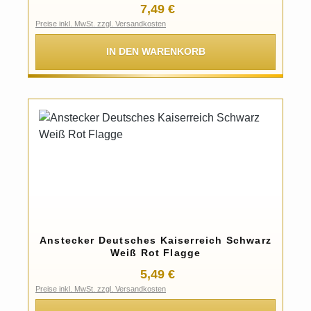
Regulärer Preis:
7,49 €
Preise inkl. MwSt. zzgl. Versandkosten
IN DEN WARENKORB
Anstecker Deutsches Kaiserreich Schwarz
Weiß Rot Flagge
Regulärer Preis:
5,49 €
Preise inkl. MwSt. zzgl. Versandkosten