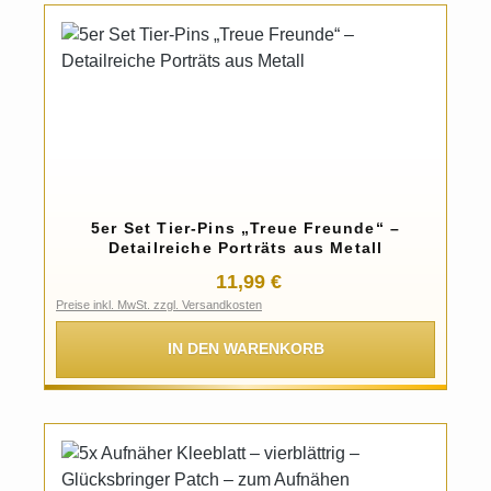
5er Set Tier-Pins „Treue Freunde“ –
Detailreiche Porträts aus Metall
Regulärer Preis:
11,99 €
Preise inkl. MwSt. zzgl. Versandkosten
IN DEN WARENKORB