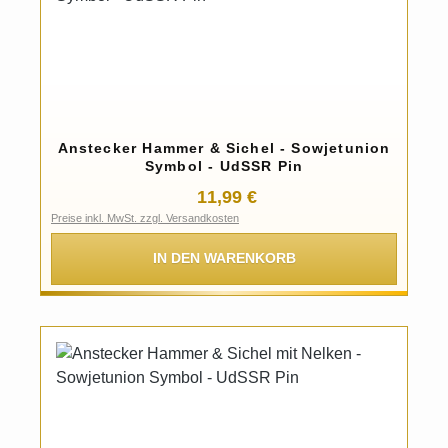
Anstecker Hammer & Sichel - Sowjetunion
Symbol - UdSSR Pin
Regulärer Preis:
11,99 €
Preise inkl. MwSt. zzgl. Versandkosten
IN DEN WARENKORB