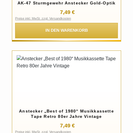
AK-47 Sturmgewehr Anstecker Gold-Optik
Regulärer Preis:
7,49 €
Preise inkl. MwSt. zzgl. Versandkosten
IN DEN WARENKORB
Anstecker „Best of 1980“ Musikkassette
Tape Retro 80er Jahre Vintage
Regulärer Preis:
7,49 €
Preise inkl. MwSt. zzgl. Versandkosten