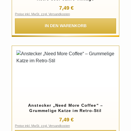
Regulärer Preis:
7,49 €
Preise inkl. MwSt. zzgl. Versandkosten
IN DEN WARENKORB
Anstecker „Need More Coffee“ –
Grummelige Katze im Retro-Stil
Regulärer Preis:
7,49 €
Preise inkl. MwSt. zzgl. Versandkosten