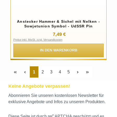
Anstecker Hammer & Sichel mit Nelken -
Sowjetunion Symbol - UdSSR Pin
Regulärer Preis:
7,49 €
Preise inkl. MwSt. zzgl. Versandkosten
IN DEN WARENKORB
Seite
Seite
Seite
Seite
Seite
1
2
3
4
5
Keine Angebote verpassen!
Abonnieren Sie unseren kostenlosen Newsletter für
exklusive Angebote und Infos zu unseren Produkten.
Diese Seite ist durch reCAPTCHA geschützt und es