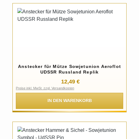
Anstecker für Mütze Sowjetunion Aeroflot
UDSSR Russland Replik
Regulärer Preis:
12,49 €
Preise inkl. MwSt. zzgl. Versandkosten
IN DEN WARENKORB