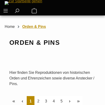
Zum Hauptinhalt springen
Warenkorb enthält 0 Positionen. Der G
Home
Orden & Pins
ORDEN & PINS
Hier finden Sie Reproduktionen von historischen
Orden und Ehrenzeichen sowie diverse Anstecker /
Pins.
Seite
Seite
Seite
Seite
Seite
1
2
3
4
5