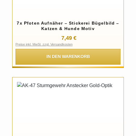
7x Pfoten Aufnäher – Stickerei Bügelbild –
Katzen & Hunde Motiv
Regulärer Preis:
7,49 €
Preise inkl. MwSt. zzgl. Versandkosten
IN DEN WARENKORB