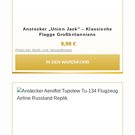
Anstecker „Union Jack“ – Klassische
Flagge Großbritanniens
Regulärer Preis:
9,99 €
Preise inkl. MwSt. zzgl. Versandkosten
IN DEN WARENKORB