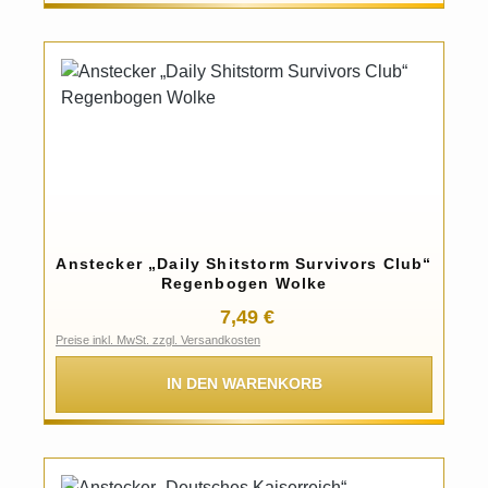
Anstecker „Daily Shitstorm Survivors Club“
Regenbogen Wolke
Regulärer Preis:
7,49 €
Preise inkl. MwSt. zzgl. Versandkosten
IN DEN WARENKORB