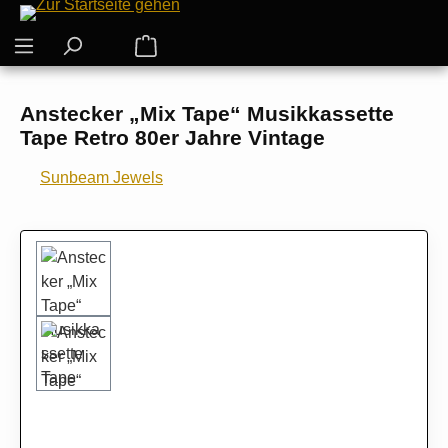
Zum Hauptinhalt springen
Warenkorb enthält 0 Positionen. Der G
Anstecker „Mix Tape“ Musikkassette
Tape Retro 80er Jahre Vintage
Sunbeam Jewels
Bildergalerie überspringen