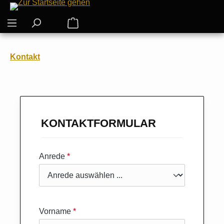
Zum Hauptinhalt springen
Warenkorb enthält 0 Positionen. Der G
Kontakt
KONTAKTFORMULAR
Anrede
*
Vorname
*