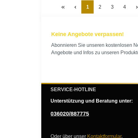
Seite
Seite
Seite
Seite
1
2
3
4
Keine Angebote verpassen!
Abonnieren Sie unseren kostenlosen New
Angebote und Infos zu unseren Produkt
SERVICE-HOTLINE
Unterstützung und Beratung unter:
036020/887775
Oder über unser
Kontaktformular
.