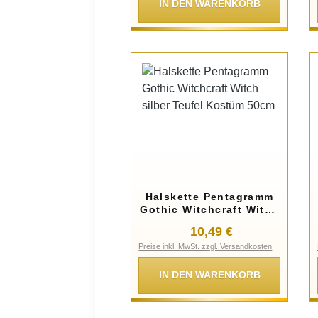
IN DEN WARENKORB
Halskette Pentagramm
Gothic Witchcraft Witch
silber Teufel Kostüm
Regulärer Preis:
10,49 €
50cm
Preise inkl. MwSt. zzgl. Versandkosten
IN DEN WARENKORB