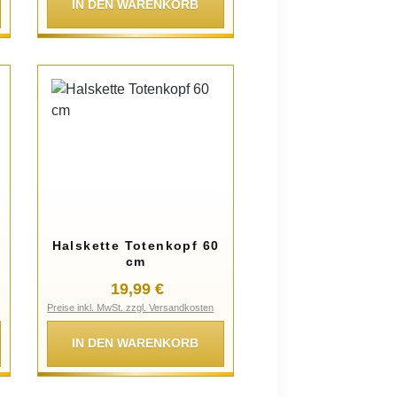
IN DEN WARENKORB
Halskette Totenkopf 60
cm
:
Regulärer Preis:
19,99 €
Preise inkl. MwSt. zzgl. Versandkosten
IN DEN WARENKORB