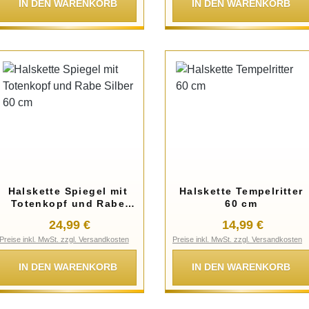
IN DEN WARENKORB
IN DEN WARENKORB
Halskette Spiegel mit
Halskette Tempelritter
Totenkopf und Rabe
60 cm
Silber 60 cm
Regulärer Preis:
Regulärer Preis
24,99 €
14,99 €
Preise inkl. MwSt. zzgl. Versandkosten
Preise inkl. MwSt. zzgl. Versandkosten
IN DEN WARENKORB
IN DEN WARENKORB