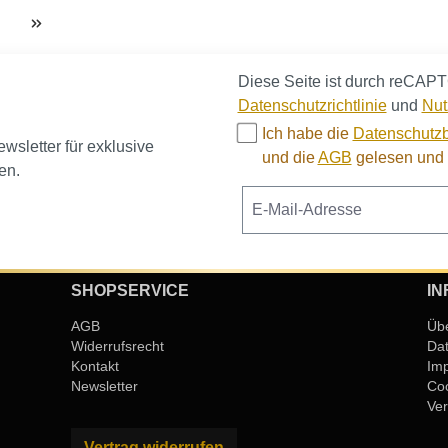
Diese Seite ist durch reCAPT
Datenschutzrichtlinie
und
Nut
Ich habe die
Datenschutz
sletter für exklusive
und die
AGB
gelesen und b
en.
SHOPSERVICE
IN
AGB
Üb
Widerrufsrecht
Da
Kontakt
Im
Newsletter
Coo
Ver
Vertrag widerrufen