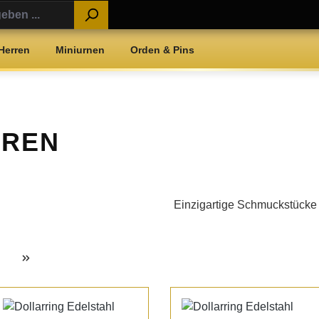
Herren
Miniurnen
Orden & Pins
RREN
Einzigartige Schmuckstücke 