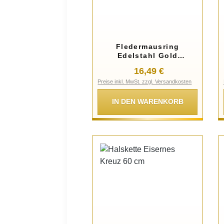
Fledermausring
Edelstahl Gold
Fledermaus
Regulärer Preis:
16,49 €
Größenverstellbar
Preise inkl. MwSt. zzgl. Versandkosten
Unisex
IN DEN WARENKORB