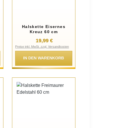
Halskette Eisernes
Kreuz 60 cm
:
Regulärer Preis:
19,99 €
Preise inkl. MwSt. zzgl. Versandkosten
IN DEN WARENKORB