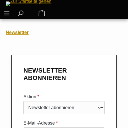
Zum Hauptinhalt springen
Warenkorb enthält 0 Positionen. Der G
Newsletter
NEWSLETTER
ABONNIEREN
Aktion
*
E-Mail-Adresse
*