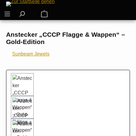
Zum Hauptinhalt springen
Warenkorb enthält 0 Positionen. Der G
Anstecker „CCCP Flagge & Wappen“ –
Gold-Edition
Sunbeam Jewels
Bildergalerie überspringen