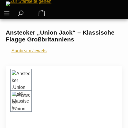
Zum Hauptinhalt springen
Warenkorb enthält 0 Positionen. Der G
Anstecker „Union Jack“ – Klassische
Flagge Großbritanniens
Sunbeam Jewels
Bildergalerie überspringen