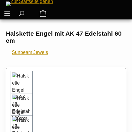
Zum Hauptinhalt springen
Warenkorb enthält 0 Positionen. Der G
Halskette Engel mit AK 47 Edelstahl 60
cm
Sunbeam Jewels
Bildergalerie überspringen