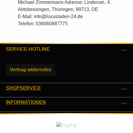
Michael Zimmermann Adresse: Lindenstr., 4,
Abtsbessingen, Thüringen, 99713, DE
E-Mail: info@luxusladen-24.de
Telefon: 036060887775
SERVICE-HOTLINE
Vertrag widerrufen
SHOPSERVICE
INFORMATIONEN