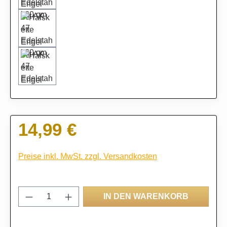
14,99 €
Regulärer Preis:
Preise inkl. MwSt. zzgl. Versandkosten
Produkt Anzahl: Gib den gewünschten Wert
IN DEN WARENKORB