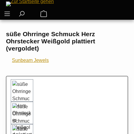
Zum Hauptinhalt springen
Warenkorb enthält 0 Positionen. Der G
süße Ohrringe Schmuck Herz
Ohrstecker Weißgold plattiert
(vergoldet)
Sunbeam Jewels
Bildergalerie überspringen