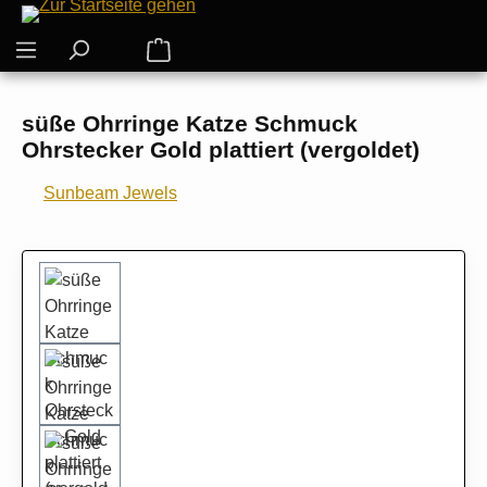
Zum Hauptinhalt springen
Warenkorb enthält 0 Positionen. Der G
süße Ohrringe Katze Schmuck
Ohrstecker Gold plattiert (vergoldet)
Sunbeam Jewels
Bildergalerie überspringen