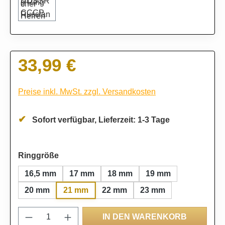
33,99 €
Regulärer Preis:
Preise inkl. MwSt. zzgl. Versandkosten
Sofort verfügbar, Lieferzeit: 1-3 Tage
auswählen
Ringgröße
16,5 mm
17 mm
18 mm
19 mm
21 mm
20 mm
22 mm
23 mm
Produkt Anzahl: Gib den gewünschten Wert
IN DEN WARENKORB