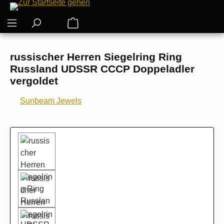
Zum Hauptinhalt springen
Warenkorb enthält 0 Positionen. Der G
russischer Herren Siegelring Ring
Russland UDSSR CCCP Doppeladler
vergoldet
Sunbeam Jewels
Bildergalerie überspringen