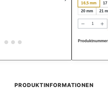
16,5 mm
17
20 mm
21 
Produkt Anz
Produktnummer