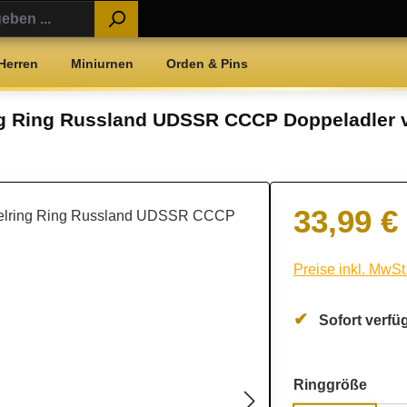
Herren
Miniurnen
Orden & Pins
ing Ring Russland UDSSR CCCP Doppeladler 
33,99 €
Regulärer Preis:
Preise inkl. MwSt
Sofort verfüg
ausw
Ringgröße