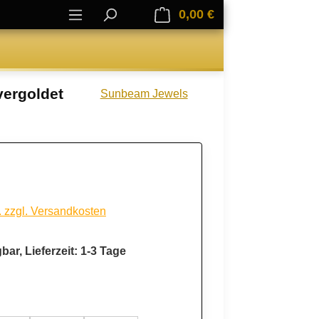
0,00 €
Warenkorb enthält 0
vergoldet
Sunbeam Jewels
. zzgl. Versandkosten
bar, Lieferzeit: 1-3 Tage
ählen