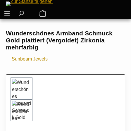
Zum Hauptinhalt springen
Warenkorb enthält 0 Positionen. Der G
Wunderschönes Armband Schmuck
Gold plattiert (Vergoldet) Zirkonia
mehrfarbig
Sunbeam Jewels
Bildergalerie überspringen