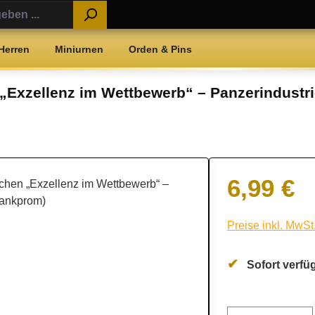
Herren
Miniurnen
Orden & Pins
„Exzellenz im Wettbewerb“ – Panzerindustr
6,99 €
Regulärer Preis:
Preise inkl. MwSt
Sofort verfüg