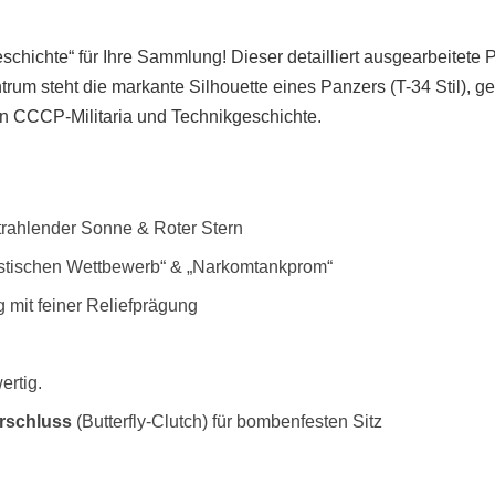
chichte“ für Ihre Sammlung! Dieser detailliert ausgearbeitete P
trum steht die markante Silhouette eines Panzers (T-34 Stil), 
on CCCP-Militaria und Technikgeschichte.
strahlender Sonne & Roter Stern
alistischen Wettbewerb“ & „Narkomtankprom“
g mit feiner Reliefprägung
ertig.
rschluss
(Butterfly-Clutch) für bombenfesten Sitz