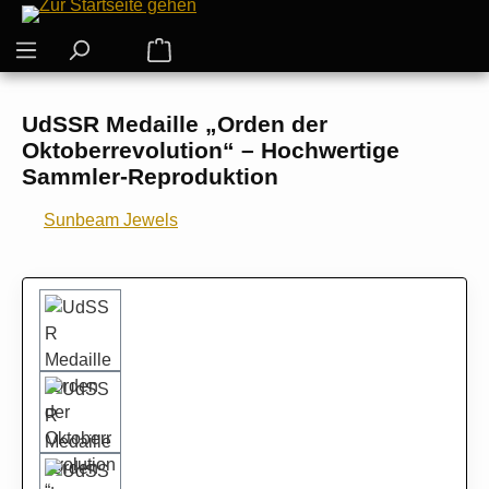
Zum Hauptinhalt springen
Warenkorb enthält 0 Positionen. Der G
UdSSR Medaille „Orden der
Oktoberrevolution“ – Hochwertige
Sammler-Reproduktion
Sunbeam Jewels
Bildergalerie überspringen