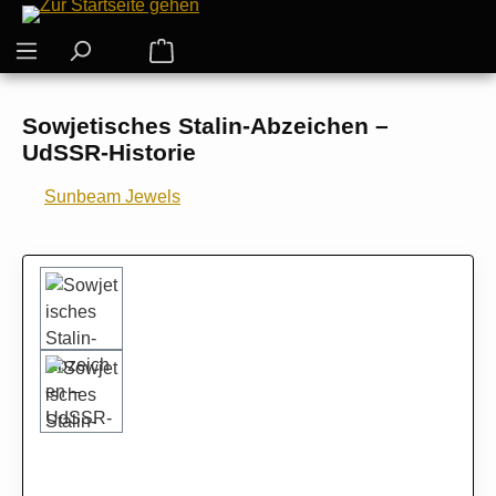
Zum Hauptinhalt springen
Warenkorb enthält 0 Positionen. Der G
Sowjetisches Stalin-Abzeichen –
UdSSR-Historie
Sunbeam Jewels
Bildergalerie überspringen