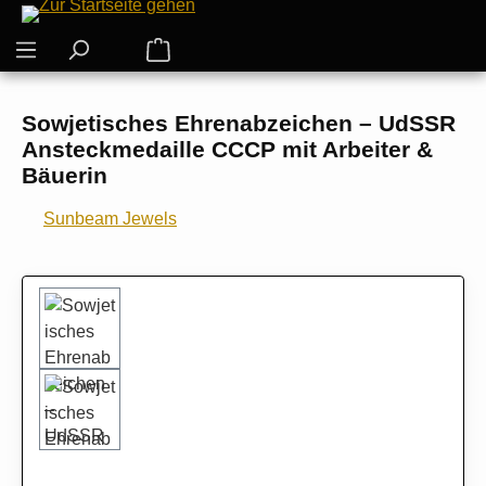
Zum Hauptinhalt springen
Warenkorb enthält 0 Positionen. Der G
Sowjetisches Ehrenabzeichen – UdSSR
Ansteckmedaille CCCP mit Arbeiter &
Bäuerin
Sunbeam Jewels
Bildergalerie überspringen