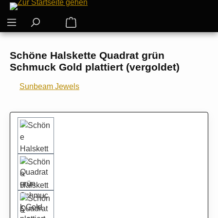
Zum Hauptinhalt springen
Warenkorb enthält 0 Positionen. Der G
Schöne Halskette Quadrat grün
Schmuck Gold plattiert (vergoldet)
Sunbeam Jewels
Bildergalerie überspringen