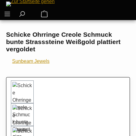
Zum Hauptinhalt springen
Warenkorb enthält 0 Positionen. Der G
Schicke Ohrringe Creole Schmuck
bunte Strasssteine Weißgold plattiert
vergoldet
Sunbeam Jewels
Bildergalerie überspringen