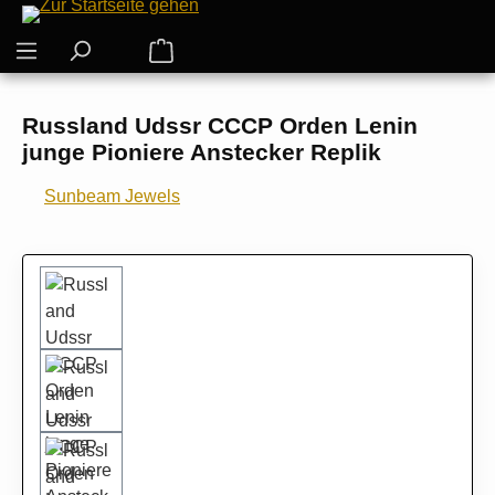
Zum Hauptinhalt springen
Warenkorb enthält 0 Positionen. Der G
Russland Udssr CCCP Orden Lenin
junge Pioniere Anstecker Replik
Sunbeam Jewels
Bildergalerie überspringen