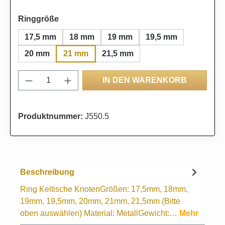
auswählen
Ringgröße
17,5 mm
18 mm
19 mm
19,5 mm
21 mm
20 mm
21,5 mm
Produkt Anzahl: Gib den gewünschten Wert
IN DEN WARENKORB
Produktnummer:
J550.5
Beschreibung
Ring Keltische KnotenGrößen: 17,5mm, 18mm,
19mm, 19,5mm, 20mm, 21mm, 21,5mm (Bitte
oben auswählen) Material: MetallGewicht:…
Mehr