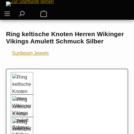
Zum Hauptinhalt springen
Warenkorb enthält 0 Positionen. Der G
Ring keltische Knoten Herren Wikinger
Vikings Amulett Schmuck Silber
Sunbeam Jewels
Bildergalerie überspringen