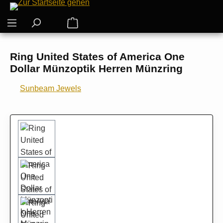
Zum Hauptinhalt springen
Warenkorb enthält 0 Positionen. Der G
Ring United States of America One
Dollar Münzoptik Herren Münzring
Sunbeam Jewels
Bildergalerie überspringen