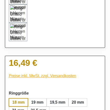
16,49 €
Regulärer Preis:
Preise inkl. MwSt. zzgl. Versandkosten
auswählen
Ringgröße
18 mm
19 mm
19,5 mm
20 mm