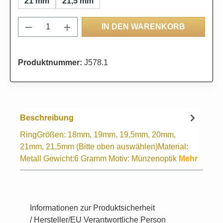
21 mm
21,5 mm
Produkt Anzahl: Gib den gewünschten Wert
IN DEN WARENKORB
Produktnummer:
J578.1
Beschreibung
RingGrößen: 18mm, 19mm, 19,5mm, 20mm,
21mm, 21,5mm (Bitte oben auswählen)Material:
Metall Gewicht:6 Gramm Motiv: Münzenoptik
Mehr
Informationen zur Produktsicherheit
/ Hersteller/EU Verantwortliche Person