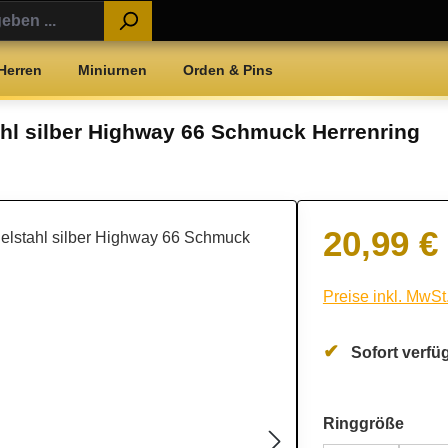
Herren
Miniurnen
Orden & Pins
ahl silber Highway 66 Schmuck Herrenring
20,99 €
Regulärer Preis:
Preise inkl. MwSt
Sofort verfüg
ausw
Ringgröße