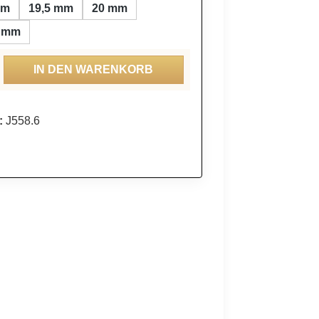
mm
19,5 mm
20 mm
5 mm
ahl: Gib den gewünschten Wert ein oder be
IN DEN WARENKORB
:
J558.6