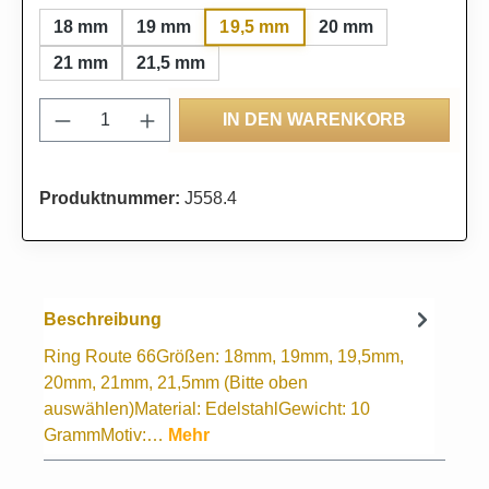
19,5 mm
18 mm
19 mm
20 mm
21 mm
21,5 mm
Produkt Anzahl: Gib den gewünschten Wert
IN DEN WARENKORB
Produktnummer:
J558.4
Beschreibung
Ring Route 66Größen: 18mm, 19mm, 19,5mm,
20mm, 21mm, 21,5mm (Bitte oben
auswählen)Material: EdelstahlGewicht: 10
GrammMotiv:…
Mehr