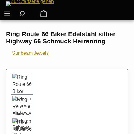
Zum Hauptinhalt springen
Warenkorb enthält 0 Positionen. Der G
Ring Route 66 Biker Edelstahl silber
Highway 66 Schmuck Herrenring
Sunbeam Jewels
Bildergalerie überspringen