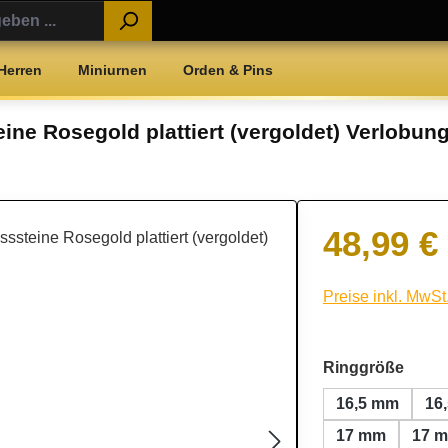
Herren
Miniurnen
Orden & Pins
eine Rosegold plattiert (vergoldet) Verlobun
48,99 €
Regulärer Preis:
Preise inkl. MwSt
ausw
Ringgröße
16,5 mm
16
17 mm
17 