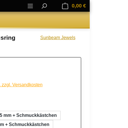
0,00 €
Warenkorb enthält 0
gsring
Sunbeam Jewels
. zzgl. Versandkosten
ählen
,5 mm + Schmuckkästchen
mm + Schmuckkästchen