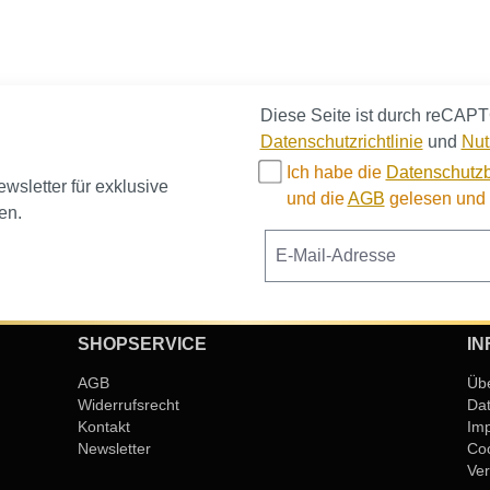
Diese Seite ist durch reCAPT
Datenschutzrichtlinie
und
Nut
Ich habe die
Datenschutz
sletter für exklusive
und die
AGB
gelesen und b
en.
SHOPSERVICE
IN
AGB
Üb
Widerrufsrecht
Da
Kontakt
Im
Newsletter
Coo
Ver