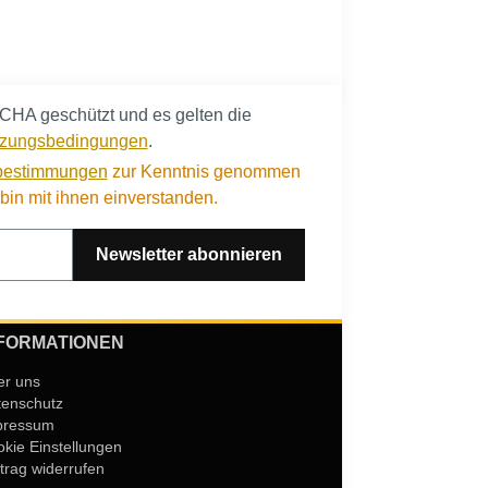
CHA geschützt und es gelten die
zungsbedingungen
.
bestimmungen
zur Kenntnis genommen
in mit ihnen einverstanden.
Newsletter abonnieren
FORMATIONEN
er uns
tenschutz
pressum
kie Einstellungen
trag widerrufen