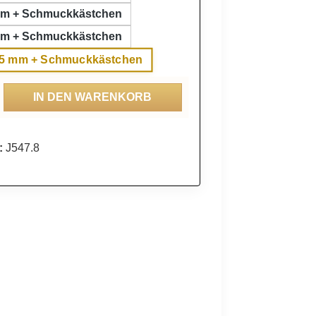
mm + Schmuckkästchen
mm + Schmuckkästchen
,5 mm + Schmuckkästchen
ahl: Gib den gewünschten Wert ein oder be
IN DEN WARENKORB
:
J547.8