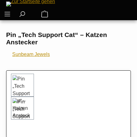
Zum Hauptinhalt springen
Warenkorb enthält 0 Positionen. Der G
Pin „Tech Support Cat“ – Katzen
Anstecker
Sunbeam Jewels
Bildergalerie überspringen