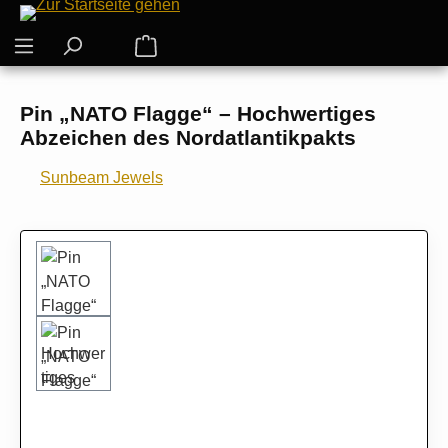
Zum Hauptinhalt springen
Warenkorb enthält 0 Positionen. Der G
Pin „NATO Flagge“ – Hochwertiges
Abzeichen des Nordatlantikpakts
Sunbeam Jewels
Bildergalerie überspringen