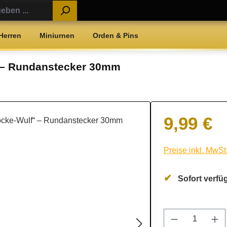
Herren
Miniurnen
Orden & Pins
“ – Rundanstecker 30mm
9,99 €
Regulärer Preis:
Preise inkl. MwSt
Sofort verfüg
Produkt Anz