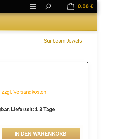
0,00 €
Warenkorb enthält 0
Sunbeam Jewels
. zzgl. Versandkosten
bar, Lieferzeit: 1-3 Tage
ahl: Gib den gewünschten Wert ein oder be
IN DEN WARENKORB