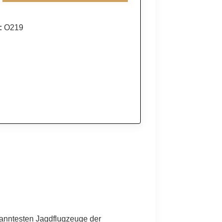
:
O219
kanntesten Jagdflugzeuge der