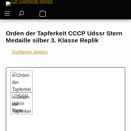
Zum Hauptinhalt springen
Warenkorb enthält 0 Positionen. Der G
Orden der Tapferkeit CCCP Udssr Stern
Medaille silber 3. Klasse Replik
Sunbeam Jewels
Bildergalerie überspringen