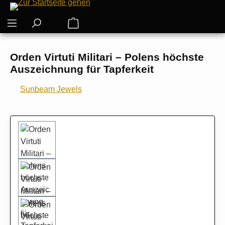
Zum Hauptinhalt springen
Warenkorb enthält 0 Positionen. Der G
Orden Virtuti Militari – Polens höchste
Auszeichnung für Tapferkeit
Sunbeam Jewels
Bildergalerie überspringen