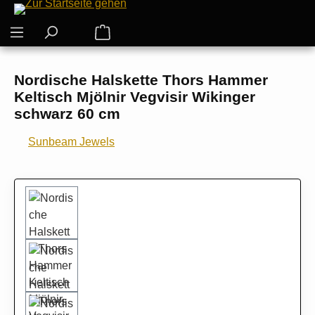
Zum Hauptinhalt springen
Warenkorb enthält 0 Positionen. Der G
Nordische Halskette Thors Hammer
Keltisch Mjölnir Vegvisir Wikinger
schwarz 60 cm
Sunbeam Jewels
Bildergalerie überspringen