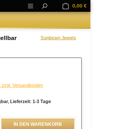
0,00 €
Warenkorb enthält 0
ellbar
Sunbeam Jewels
. zzgl. Versandkosten
bar, Lieferzeit: 1-3 Tage
ahl: Gib den gewünschten Wert ein oder be
IN DEN WARENKORB