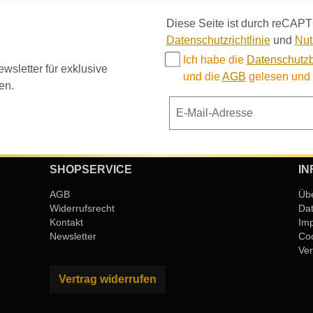
Diese Seite ist durch reCAPT
Datenschutzrichtlinie
und
Nut
Ich habe die
Datenschutz
sletter für exklusive
und die
AGB
gelesen und b
en.
SHOPSERVICE
IN
AGB
Üb
Widerrufsrecht
Da
Kontakt
Im
Newsletter
Coo
Ver
Vertrag widerrufen