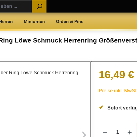
Herren
Miniurnen
Orden & Pins
 Ring Löwe Schmuck Herrenring Größenverst
16,49 €
Regulärer Preis:
Preise inkl. MwSt
Sofort verfüg
Produkt Anz