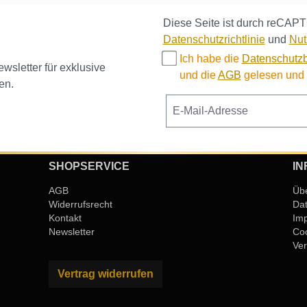
Diese Seite ist durch reCAPT
Datenschutzrichtlinie
und
Nut
Ich habe die
Datenschutz
sletter für exklusive
und die
AGB
gelesen und b
en.
SHOPSERVICE
IN
AGB
Üb
Widerrufsrecht
Da
Kontakt
Im
Newsletter
Coo
Ver
Vertrag widerrufen