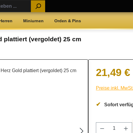
Herren
Miniurnen
Orden & Pins
plattiert (vergoldet) 25 cm
21,49 €
Regulärer Preis:
Preise inkl. MwSt
Sofort verfüg
Produkt Anz