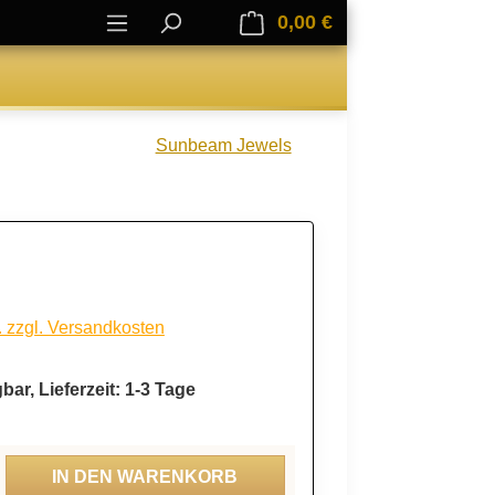
0,00 €
Warenkorb enthält 0
Sunbeam Jewels
. zzgl. Versandkosten
bar, Lieferzeit: 1-3 Tage
ahl: Gib den gewünschten Wert ein oder be
IN DEN WARENKORB