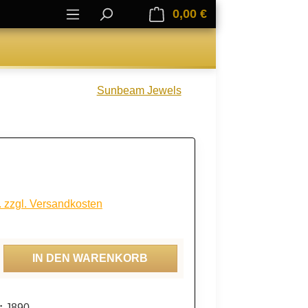
0,00 €
Warenkorb enthält 0
Sunbeam Jewels
. zzgl. Versandkosten
ahl: Gib den gewünschten Wert ein oder be
IN DEN WARENKORB
:
J890