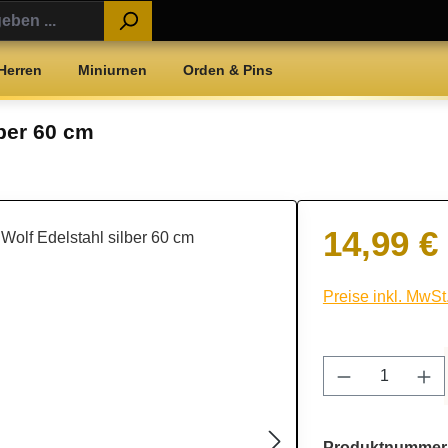
Herren
Miniurnen
Orden & Pins
lber 60 cm
14,99 €
Regulärer Preis:
Preise inkl. MwSt
Produkt Anz
Produktnummer