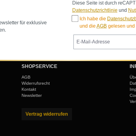
Diese Seite ist durch reCAPT
Datenschutzrichtlinie
und
Nut
Ich habe die
Datenschutz
sletter für exklusive
und die
AGB
gelesen und b
en.
SHOPSERVICE
IN
AGB
Üb
Widerrufsrecht
Da
Kontakt
Im
Newsletter
Coo
Ver
Vertrag widerrufen