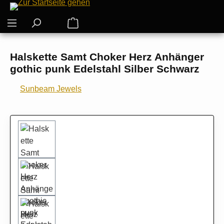
Zum Hauptinhalt springen
Warenkorb enthält 0 Positionen. Der G
Halskette Samt Choker Herz Anhänger
gothic punk Edelstahl Silber Schwarz
Sunbeam Jewels
Bildergalerie überspringen