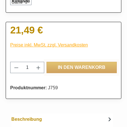
21,49 €
Regulärer Preis:
Preise inkl. MwSt. zzgl. Versandkosten
Produkt Anzahl: Gib den gewünschten Wert
IN DEN WARENKORB
Produktnummer:
J759
Beschreibung