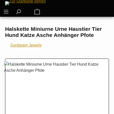
Zum Hauptinhalt springen
Warenkorb enthält 0 Positionen. Der G
Halskette Miniurne Urne Haustier Tier
Hund Katze Asche Anhänger Pfote
Sunbeam Jewels
Bildergalerie überspringen