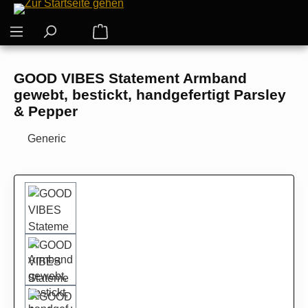
Zum Hauptinhalt springen
Warenkorb enthält 0 Positionen. Der G
GOOD VIBES Statement Armband
gewebt, bestickt, handgefertigt Parsley
& Pepper
Generic
Bildergalerie überspringen