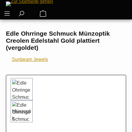
Zum Hauptinhalt springen
Warenkorb enthält 0 Positionen. Der G
Edle Ohrringe Schmuck Münzoptik
Creolen Edelstahl Gold plattiert
(vergoldet)
Sunbeam Jewels
Bildergalerie überspringen