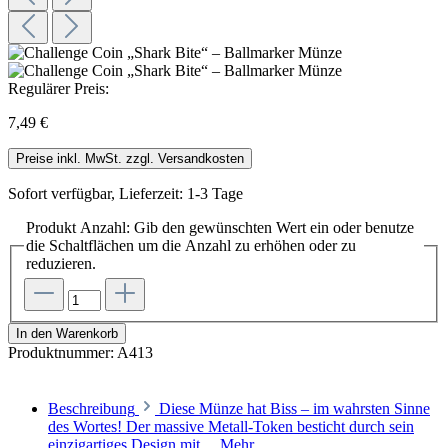
Regulärer Preis:
7,49 €
Preise inkl. MwSt. zzgl. Versandkosten
Sofort verfügbar, Lieferzeit: 1-3 Tage
Produkt Anzahl: Gib den gewünschten Wert ein oder benutze
die Schaltflächen um die Anzahl zu erhöhen oder zu
reduzieren.
In den Warenkorb
Produktnummer:
A413
Beschreibung
Diese Münze hat Biss – im wahrsten Sinne
des Wortes! Der massive Metall-Token besticht durch sein
einzigartiges Design mit…
Mehr