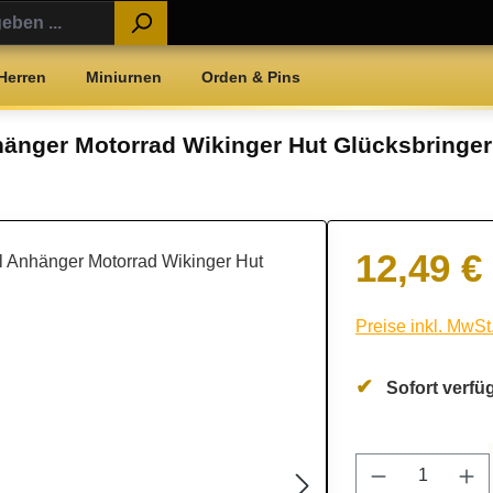
Herren
Miniurnen
Orden & Pins
nhänger Motorrad Wikinger Hut Glücksbringe
12,49 €
Regulärer Preis:
Preise inkl. MwSt
Sofort verfüg
Produkt Anz