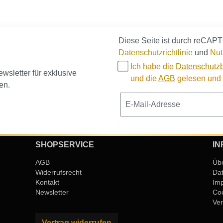
Diese Seite ist durch reCAPT
Datenschutzrichtlinie
und
Nut
Ich habe die
Datenschutz
sletter für exklusive
und die
AGB
gelesen und b
en.
SHOPSERVICE
IN
AGB
Üb
Widerrufsrecht
Da
Kontakt
Im
Newsletter
Coo
Ver
Vertrag widerrufen