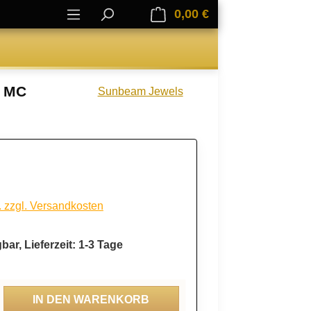
0,00 €
Warenkorb enthält 0
r MC
Sunbeam Jewels
. zzgl. Versandkosten
bar, Lieferzeit: 1-3 Tage
ahl: Gib den gewünschten Wert ein oder be
IN DEN WARENKORB