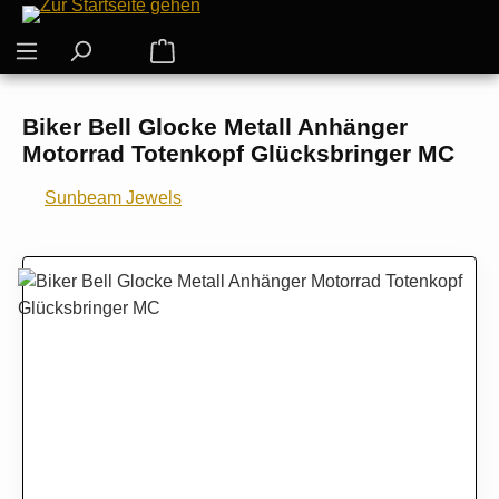
Zum Hauptinhalt springen
Warenkorb enthält 0 Positionen. Der G
Biker Bell Glocke Metall Anhänger
Motorrad Totenkopf Glücksbringer MC
Sunbeam Jewels
Bildergalerie überspringen