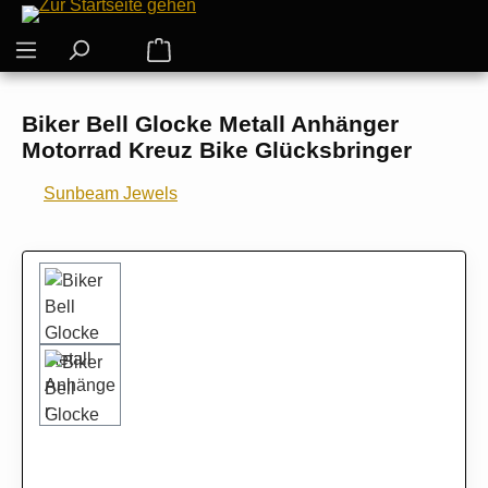
Zum Hauptinhalt springen
Warenkorb enthält 0 Positionen. Der G
Biker Bell Glocke Metall Anhänger
Motorrad Kreuz Bike Glücksbringer
Sunbeam Jewels
Bildergalerie überspringen