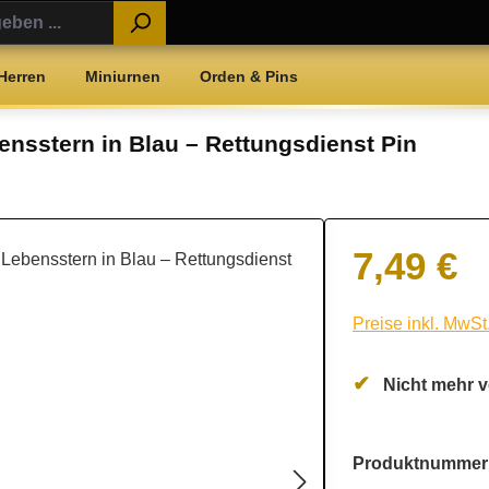
Herren
Miniurnen
Orden & Pins
bensstern in Blau – Rettungsdienst Pin
7,49 €
Regulärer Preis:
Preise inkl. MwSt
Nicht mehr v
Produktnummer