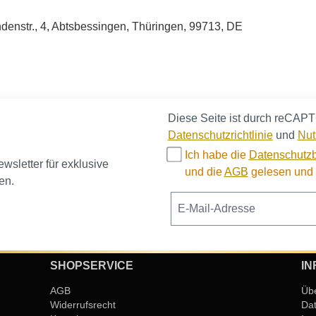
enstr., 4, Abtsbessingen, Thüringen, 99713, DE
Diese Seite ist durch reCAPT
Datenschutzrichtlinie
und
Nut
Ich habe die
Datenschutz
sletter für exklusive
und die
AGB
gelesen und b
en.
SHOPSERVICE
IN
AGB
Üb
Widerrufsrecht
Da