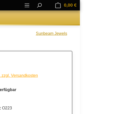
0,00 €
Warenkorb enthält 0
Sunbeam Jewels
. zzgl. Versandkosten
erfügbar
:
O223