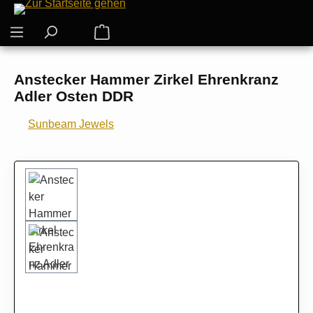
Zum Hauptinhalt springen
Warenkorb enthält 0 Positionen. Der G
Anstecker Hammer Zirkel Ehrenkranz
Adler Osten DDR
Sunbeam Jewels
Bildergalerie überspringen